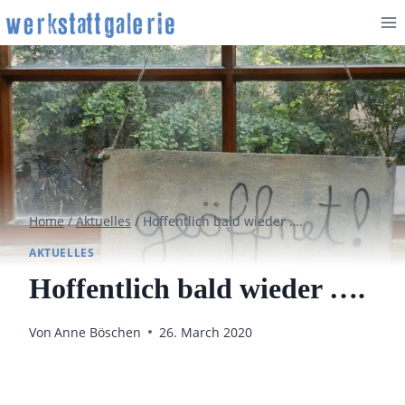
Zum
Inhalt
springen
Home
/
Aktuelles
/
Hoffentlich bald wieder ….
AKTUELLES
Hoffentlich bald wieder ….
Von
Anne Böschen
26. March 2020