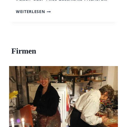
P
WEITERLESEN
R
O
J
E
K
T
Firmen
E
F
Ü
R
S
C
H
U
L
E
N
,
K