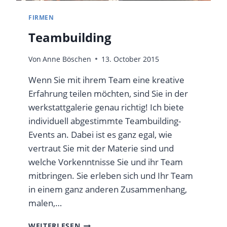
I
T
FIRMEN
A
Teambuilding
S
U
S
Von
Anne Böschen
13. October 2015
W
.
Wenn Sie mit ihrem Team eine kreative
Erfahrung teilen möchten, sind Sie in der
werkstattgalerie genau richtig! Ich biete
individuell abgestimmte Teambuilding-
Events an. Dabei ist es ganz egal, wie
vertraut Sie mit der Materie sind und
welche Vorkenntnisse Sie und ihr Team
mitbringen. Sie erleben sich und Ihr Team
in einem ganz anderen Zusammenhang,
malen,…
T
WEITERLESEN